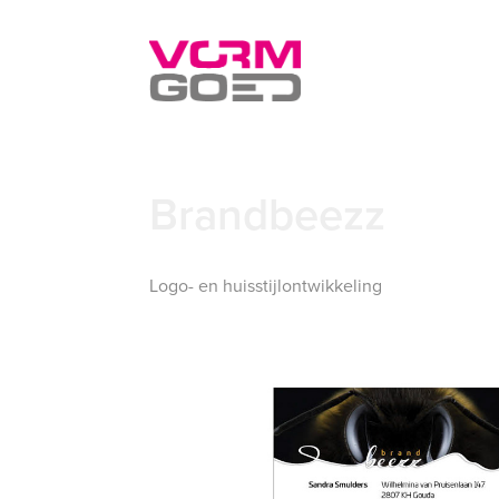
Brandbeezz
Logo- en huisstijlontwikkeling